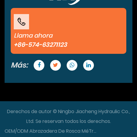
Llama ahora
+86-574-63271123
Más:
Derechos de autor © Ningbo Jiacheng Hydraulic Co.,
Ltd. Se reservan todos los derechos.
OEM/ODM Abrazadera De Rosca MéTrica Junta De Manguito De Sellado De 24° Fabricantes