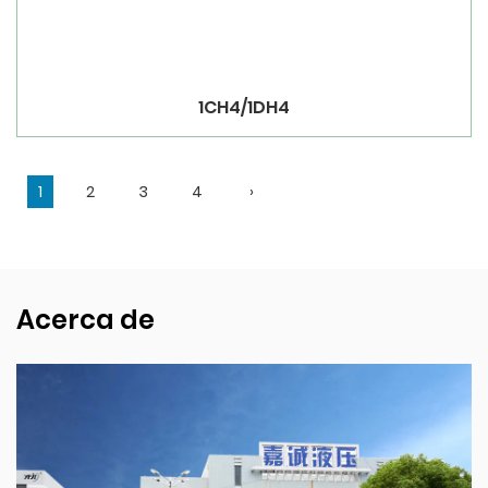
1CH4/1DH4
1
2
3
4
›
Acerca de