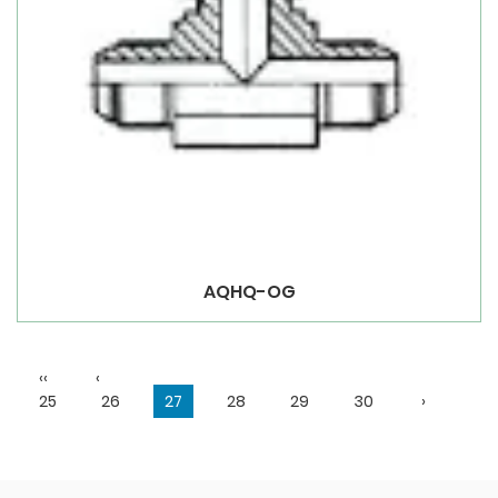
AQHQ-OG
‹‹
‹
25
26
27
28
29
30
›