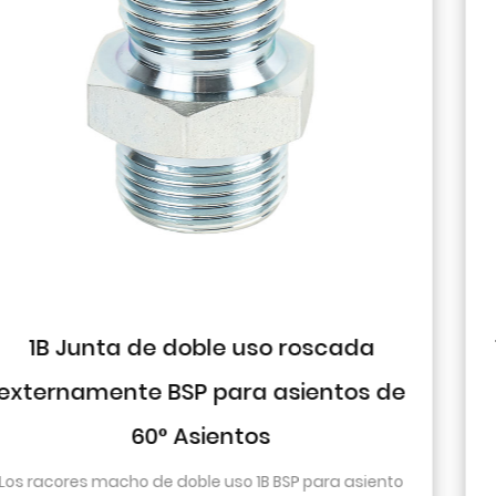
a
1J9 Codo de 90° JIC Cono mach
s de
74° hermético a presión
El diseño del codo de 90° permite cambios 
dirección dentro de un espacio reducido. Est
iento