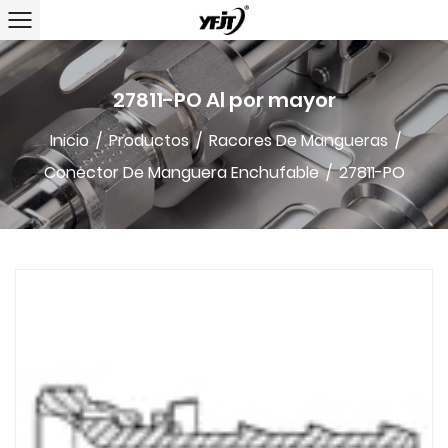
27811-PO Al por mayor
Inicio
/
Productos
/
Racores De Mangueras
/
Conector De Manguera Enchufable
/
27811-PO