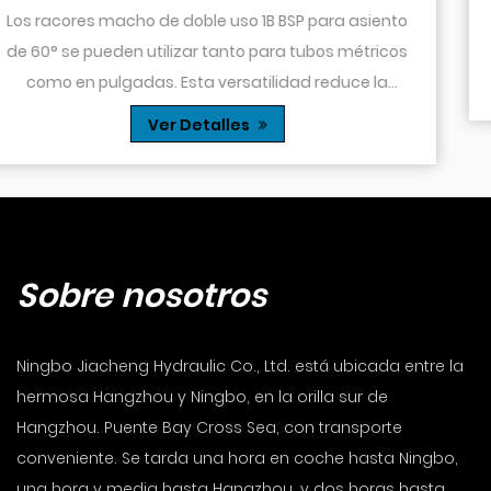
dirección dentro de un espacio reducido. Es
siento
particularmente útil en sistemas hidráulicos d
tricos
espacio es limitado o cuando es necesario 
Ver Detalles
e la
tubo...
mpli...
Sobre nosotros
Ningbo Jiacheng Hydraulic Co., Ltd. está ubicada entre la
hermosa Hangzhou y Ningbo, en la orilla sur de
Hangzhou. Puente Bay Cross Sea, con transporte
conveniente. Se tarda una hora en coche hasta Ningbo,
una hora y media hasta Hangzhou, y dos horas hasta