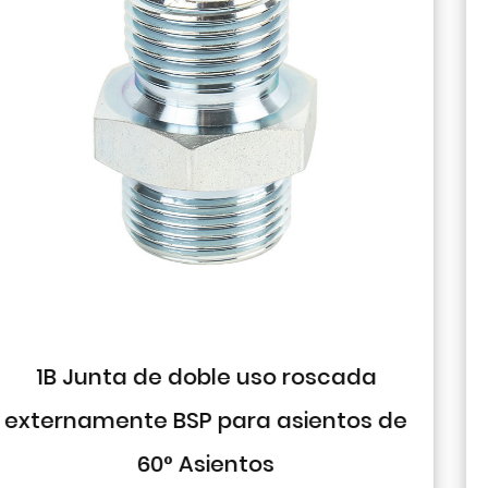
da
1J9 Codo de 90° JIC Cono mach
s de
74° hermético a presión
El diseño del codo de 90° permite cambios