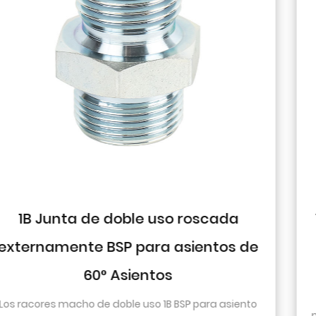
a
1J9 Codo de 90° JIC Cono macho
 de
74° hermético a presión
El diseño del codo de 90° permite cambios 
dirección dentro de un espacio reducido. Esto
iento
particularmente útil en sistemas hidráulicos don