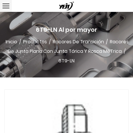
6T9-LN Al por mayor
Inicio
/
Productos
/
Racores De Transición
/
Racores
De Junta Plana Con Junta Tórica Y Rosca MéTrica
/
6T9-LN